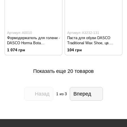
Артикул: А0010
Артикул: А3232-131
Формодержатель для голени -
Паста для обуви DASCO
DASCO Horma Bota
Traditional Wax Shoe, цв.
Dascomatic
бордовый
1 074 грн
104 грн
Показать еще 20 товаров
Назад
Вперед
1
из 3