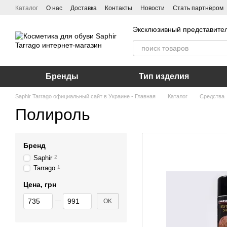
Перейти к основному контенту
Каталог
О нас
Доставка
Контакты
Новости
Стать партнёром
Эксклюзивный представител
Бренды
Тип изделия
Saphir Tarrago официальный сайт в Украине - Главная
Каталог
Средства
Полироль
Бренд
Saphir
2
Tarrago
1
Цена, грн
От Цена, грн
До Цена, грн
OK