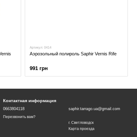
Артикул: 0414
ernis
Аэрозольный полироль Saphir Vernis Rife
991 грн
Контактная информация
0663804118
saphir.tarrago.ua@gmail.com
Перезвонить вам?
г. Светловодск
Карта проезда