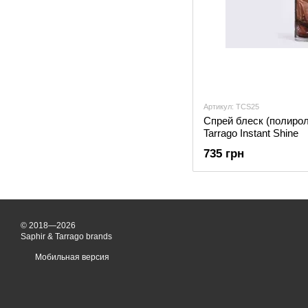
Артикул: TCS25
Спрей блеск (полирол
Tarrago Instant Shine
735 грн
© 2018—2026
Saphir & Tarrago brands
Мобильная версия