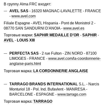
В группу Alma FRC входят:
AVEL SAS
- 16320 MAGNAC-LAVALETTE - FRANCE
-
www.avel.com
Filiale Espagne - AVEL Hispania - Pont de Monistrol 2 -
08770 SAN SANDURNI D'ANOIA -
www.avel.es
Торговые марки:
SAPHIR MEDAILLE D'OR
-
SAPHIR
-
AVEL
-
LOUIS XIII
PERFECTA SAS
- 2 rue Fulton - ZIN NORD - 87100
LIMOGES - FRANCE -
www.avel.com/la-coordonnerie-
anglaise-paris.html
Торговая марка:
LA CORDONNERIE ANGLAISE
TARRAGO BRANDS INTERNATIONAL
S.L. - Narcis
Monturiol 18 - Pol. Ind. Bufavlent - MANRESA -
BARCELONE - ESPAGNE -
www.tarrago.com
Торговая марка:
TARRAGO