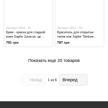
Артикул: 0803 - 01
Артикул: 0812 - 00
Крем - краска для гладкой
Краситель для открытых
кожи Saphir Juvacuir, цв.
типов кож Saphir Teinture
чёрный
Francaise, цв. нейтральный
791 грн
787 грн
Показать еще 20 товаров
Назад
Вперед
1
из 6