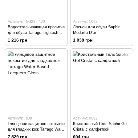
Артикул: TGS22 - 400
Артикул: 1093
Водоотталкивающая пропитка
Лосьон для обуви Saphir
для обуви Tarrago Hightech
Medaille D’or
Nano Protector
1 216 грн
1 038 грн
Артикул: TII08
Артикул: 0092
Глянцевое защитное покрытие
Кристальный Гель Saphir Gel
для гладких кож Tarrago Water
Cristal с салфеткой
Based Lacquero Gloss
7 529 грн
604 грн