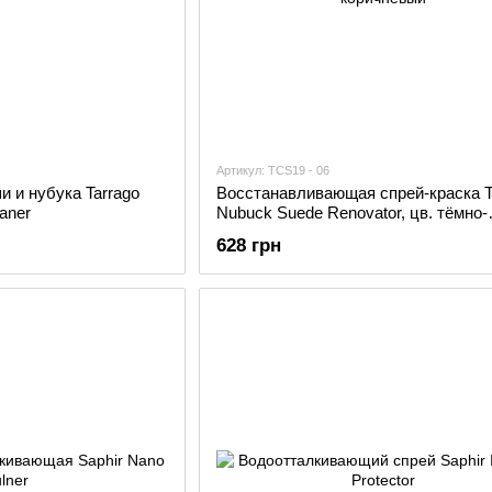
Артикул: TCS19 - 06
 и нубука Tarrago
Восстанавливающая спрей-краска T
aner
Nubuck Suede Renovator, цв. тёмно-
коричневый
628 грн