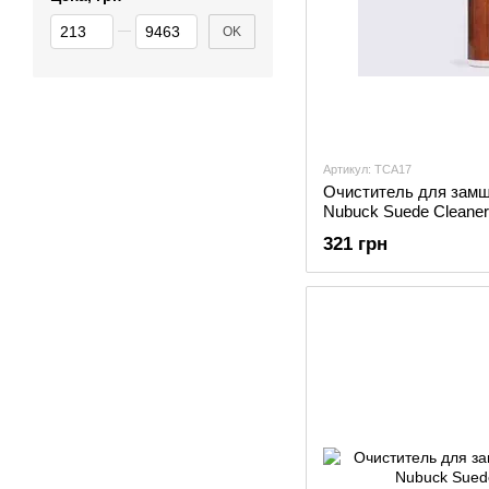
От Цена, грн
До Цена, грн
OK
Артикул: TCA17
Очиститель для замши
Nubuck Suede Cleaner
321 грн