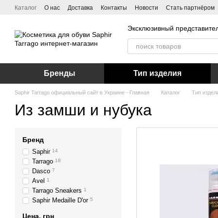
Перейти к основному контенту
Каталог
О нас
Доставка
Контакты
Новости
Стать партнёром
Эксклюзивный представител
Бренды
Тип изделия
Saphir Tarrago официальный сайт в Украине - Главная
Каталог
Тип издел
Из замши и нубука
Бренд
Saphir
14
Tarrago
18
Dasco
7
Avel
1
Tarrago Sneakers
1
Saphir Medaille D'or
5
Цена, грн