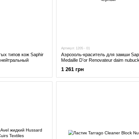
Артикул: 1205 - 01
ых типов кож Saphir
Аэрозоль-краситель для замши Sap
в. нейтральный
Medaille D'or Renovateur daim nubuck
чёрный
1 261 грн