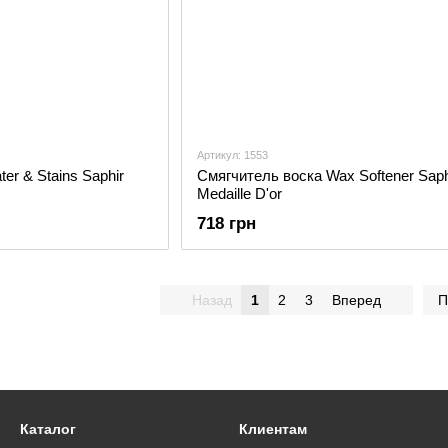
Артикул: 1553
er & Stains Saphir
Смягчитель воска Wax Softener Saph
Medaille D'or
718 грн
Назад
1
2
3
Вперед
П
Каталог
Клиентам