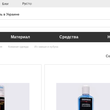
Рус
Укр
Блог
ь в Украине
Материал
Средства
ия
Кожаная одежда
Из замши и нубука
Со