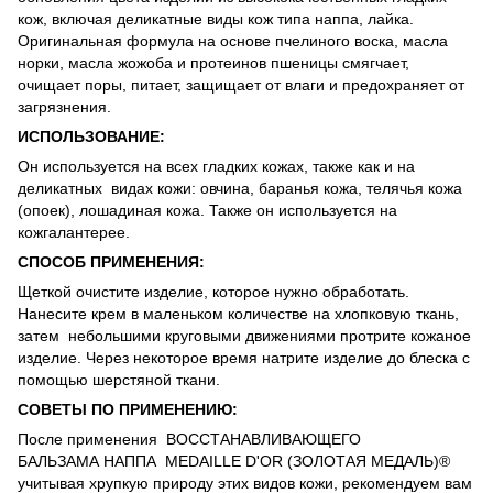
кож, включая деликатные виды кож типа наппа, лайка.
Оригинальная формула на основе пчелиного воска, масла
норки, масла жожоба и протеинов пшеницы смягчает,
очищает поры, питает, защищает от влаги и предохраняет от
загрязнения.
ИСПОЛЬЗОВАНИЕ:
Он используется на всех гладких кожах, также как и на
деликатных видах кожи: овчина, баранья кожа, телячья кожа
(опоек), лошадиная кожа. Также он используется на
кожгалантерее.
СПОСОБ ПРИМЕНЕНИЯ:
Щеткой очистите изделие, которое нужно обработать.
Нанесите крем в маленьком количестве на хлопковую ткань,
затем небольшими круговыми движениями протрите кожаное
изделие. Через некоторое время натрите изделие до блеска с
помощью шерстяной ткани.
СОВЕТЫ ПО ПРИМЕНЕНИЮ:
После применения ВОССТАНАВЛИВАЮЩЕГО
БАЛЬЗАМА НАППА MEDAILLE D'OR (ЗОЛОТАЯ МЕДАЛЬ)®
учитывая хрупкую природу этих видов кожи, рекомендуем вам