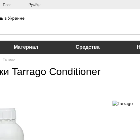
Рус
Укр
Блог
ь в Украине
Материал
Средства
Tarrago
и Tarrago Conditioner