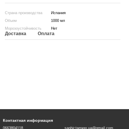
Страна производства
Испания
Объем
1000 мл
Морозоустойчивость
Нет
Доставка
Оплата
Контактная информация
0663804118
saphir.tarrago.ua@gmail.com