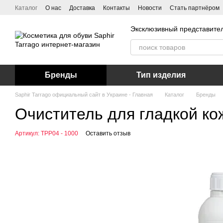
Перейти к основному контенту
Каталог
О нас
Доставка
Контакты
Новости
Стать партнёром
Эксклюзивный представител
Бренды
Тип изделия
Saphir Tarrago официальный сайт в Украине - Главная
Каталог
Бренды
Очиститель для гладкой кож
Артикул: TPP04 - 1000
Оставить отзыв