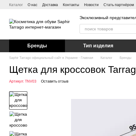
Перейти к основному контенту
Каталог
О нас
Доставка
Контакты
Новости
Стать партнёром
Эксклюзивный представител
Бренды
Тип изделия
Saphir Tarrago официальный сайт в Украине - Главная
Каталог
Бренды
Щетка для кроссовок Tarrag
Артикул: TNV03
Оставить отзыв