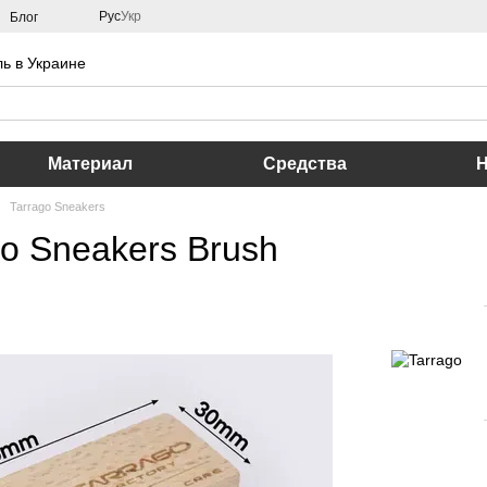
Рус
Укр
Блог
ь в Украине
Материал
Средства
Tarrago Sneakers
o Sneakers Brush