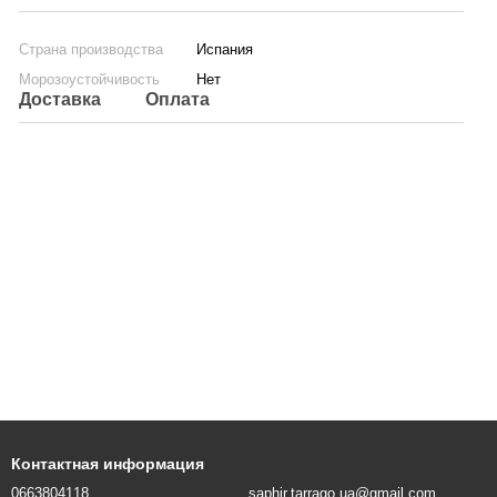
Страна производства
Испания
Морозоустойчивость
Нет
Доставка
Оплата
Контактная информация
0663804118
saphir.tarrago.ua@gmail.com