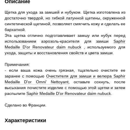
Описание
Щетка для ухода за замшей и нубуком.
Щетка
изготовлена из
достаточно твердой, но гибкой латунной щетины, окруженной
синтетической щетиной,
позволяет смягчить кожу и сделать ее
бархатной.
Эта щетка отлично подготавливает замшу или нубук перед
использованием аэрозоль-красителя для замши
Saphir
Medaille D'or Renovateur daim nubuck
, используемого для
ухода, защиты и восстановления свойств и цвета замши.
Примечания:
- если ваша кожа очень грязная, тщательно очистите ее
заранее с помощью
Очистителя для замши и велюра Saphir
Medaille D'or Omni' Nettoyant
, оставьте сохнуть, после
высыхания почистите изделие с помощью этой щетки и затем
распылите
Saphir Medaille D'or Renovateur daim nubuck
.
Сделано во Франции.
Характеристики