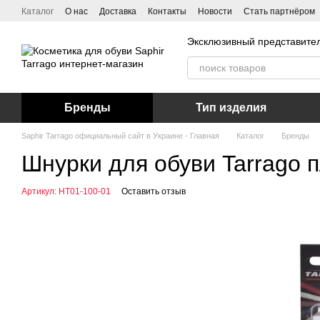
Перейти к основному контенту
Каталог
О нас
Доставка
Контакты
Новости
Стать партнёром
Эксклюзивный представител
Бренды
Тип изделия
Saphir Tarrago официальный сайт в Украине - Главная
Каталог
Бренды
Шнурки для обуви Tarrago п
Артикул: HT01-100-01
Оставить отзыв