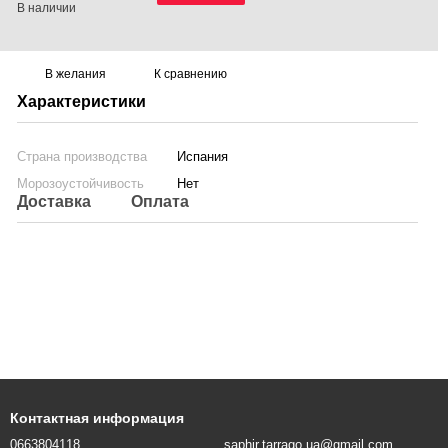
В наличии
В желания
К сравнению
Характеристики
Страна производства
Испания
Морозоустойчивость
Нет
Доставка
Оплата
Контактная информация
0663804118
saphir.tarrago.ua@gmail.com