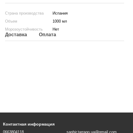
Страна производства
Испания
Объем
1000 мл
Морозоустойчивость
Нет
Доставка
Оплата
Контактная информация
0663804118
saphir.tarrago.ua@gmail.com