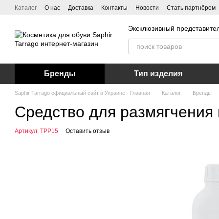
Перейти к основному контенту
Каталог
О нас
Доставка
Контакты
Новости
Стать партнёром
Эксклюзивный представител
Бренды
Тип изделия
Saphir Tarrago официальный сайт в Украине - Главная
Каталог
Бренды
Средство для размягчения к
Артикул: TPP15
Оставить отзыв