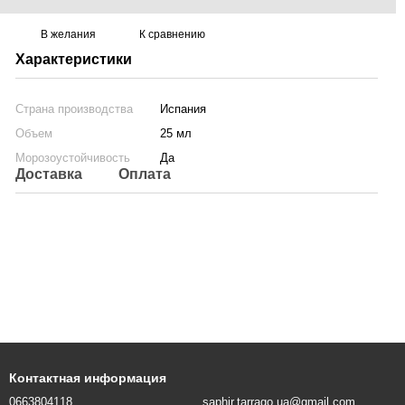
В желания
К сравнению
Характеристики
Страна производства
Испания
Объем
25 мл
Морозоустойчивость
Да
Доставка
Оплата
Контактная информация
0663804118
saphir.tarrago.ua@gmail.com