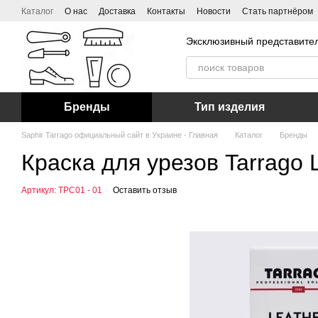
Перейти к основному контенту
Каталог
О нас
Доставка
Контакты
Новости
Стать партнёром
Эксклюзивный представител
Бренды
Тип изделия
Saphir Tarrago официальный сайт в Украине - Главная
Каталог
Бренды
Краска для урезов Tarrago L
Артикул: TPC01 - 01
Оставить отзыв