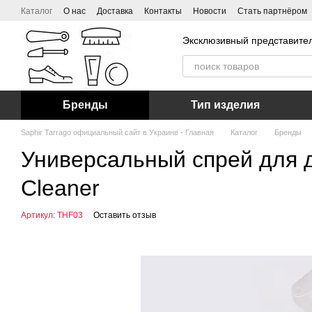
Перейти к основному контенту
Каталог
О нас
Доставка
Контакты
Новости
Стать партнёром
Эксклюзивный представител
Бренды
Тип изделия
Saphir Tarrago официальный сайт в Украине - Главная
Каталог
Бренды
Универсальный спрей для 
Cleaner
Артикул: THF03
Оставить отзыв