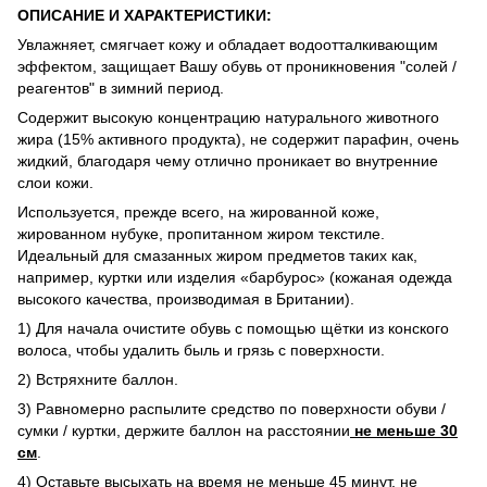
ОПИСАНИЕ И ХАРАКТЕРИСТИКИ:
Увлажняет, смягчает кожу и обладает водоотталкивающим
эффектом, защищает Вашу обувь от проникновения "солей /
реагентов" в зимний период.
Содержит высокую концентрацию натурального животного
жира (15% активного продукта), не содержит парафин, очень
жидкий, благодаря чему отлично проникает во внутренние
слои кожи.
Используется, прежде всего, на жированной коже,
жированном нубуке, пропитанном жиром текстиле.
Идеальный для смазанных жиром предметов таких как,
например, куртки или изделия «барбурос» (кожаная одежда
высокого качества, производимая в Британии).
1) Для начала очистите обувь с помощью щётки из конского
волоса, чтобы удалить быль и грязь с поверхности.
2) Встряхните баллон.
3) Равномерно распылите средство по поверхности обуви /
сумки / куртки, держите баллон на расстоянии
не меньше 30
см
.
4) Оставьте высыхать на время не меньше 45 минут, не