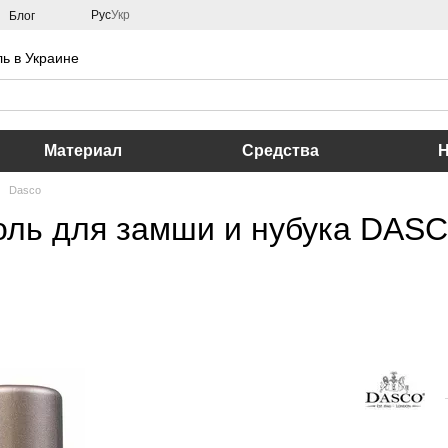
Рус
Укр
Блог
ь в Украине
Материал
Средства
Dasco
ль для замши и нубука DASCO