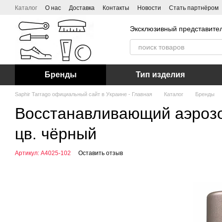
Перейти к основному контенту
Каталог
О нас
Доставка
Контакты
Новости
Стать партнёром
Эксклюзивный представител
Бренды
Тип изделия
Saphir Tarrago официальный сайт в Украине - Главная
Каталог
Бренды
Восстанавливающий аэрозо
цв. чёрный
Артикул: А4025-102
Оставить отзыв