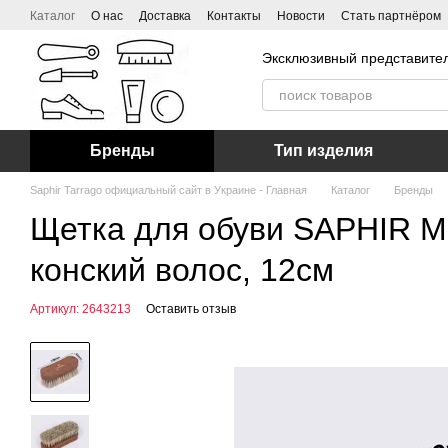
Перейти к основному контенту
Каталог
О нас
Доставка
Контакты
Новости
Стать партнёром
Эксклюзивный представител
Бренды
Тип изделия
Saphir Tarrago официальный сайт в Украине - Главная
Каталог
Бренды
Щетка для обуви SAPHIR ME
конский волос, 12см
Артикул: 2643213
Оставить отзыв