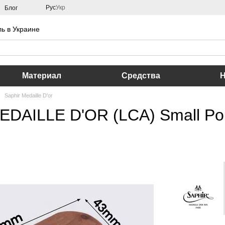
Рус
Укр
Блог
ь в Украине
Материал
Средства
Saphir Medaille D'or
DAILLE D'OR (LCA) Small Poli