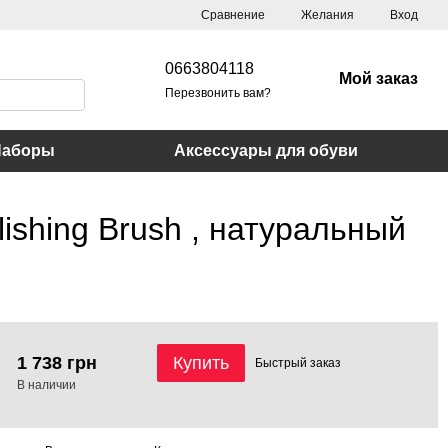
Сравнение
Желания
Вход
0663804118
Мой заказ
Перезвонить вам?
Наборы
Аксессуары для обуви
shing Brush , натуральный
1 738 грн
Купить
Быстрый
заказ
В наличии