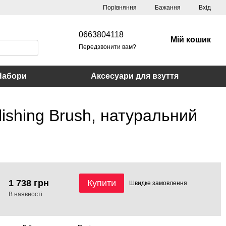
Порівняння
Бажання
Вхід
0663804118
Мій кошик
Передзвонити вам?
Набори
Аксесуари для взуття
ishing Brush, натуральний
1 738 грн
Купити
Швидке
замовлення
В наявності