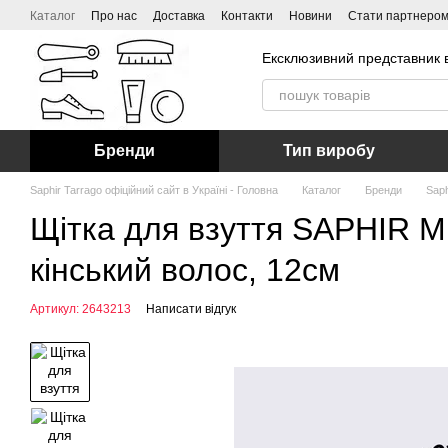
Перейти до основного контенту
Каталог
Про нас
Доставка
Контакти
Новини
Стати партнеро
Ексклюзивний представник в
Бренди
Тип виробу
Saphir Tarrago офіційний сайт в Україні - Головна
Каталог
Бренди
Saph
Щітка для взуття SAPHIR M
кінський волос, 12см
Артикул: 2643213
Написати відгук