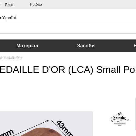
Рус
Укр
м
Блог
 Україні
Матеріал
Засоби
ir Medaille D'or
EDAILLE D'OR (LCA) Small Pol