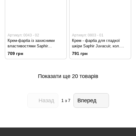
Артикул: 0043 - 02
Артикул: 0803 - 01
Крем-фарба із захисними
Крем - фарба для гладкої
властивостями Saphir
шкіри Saphir Juvacuir, кол.
Canadian, кол. нейтральний
чорний
709 грн
791 грн
Показати ще 20 товарів
Назад
Вперед
1
з 7