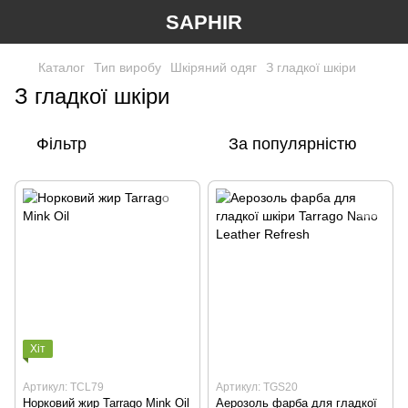
SAPHIR
Каталог
Тип виробу
Шкіряний одяг
З гладкої шкіри
З гладкої шкіри
Фільтр
За популярністю
Хіт
Артикул: TCL79
Артикул: TGS20
Норковий жир Tarrago Mink Oil
Аерозоль фарба для гладкої