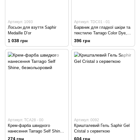
Артикул: 1093
Артикул: TDC01 - 01
Лосьон для взуття Saphir
Барвник для гладкої шкіри та
Medaille D’or
текстилю Tarrago Color Dye,
білий
1 038 грн
396 грн
Артикул: TCA28 - 00
Артикул: 0092
Крем-фарба швидкого
Кришталевий Гель Saphir Gel
нанесення Tarrago Self Shine,
Cristal з серветкою
безкольоровий
274 грн
604 грн