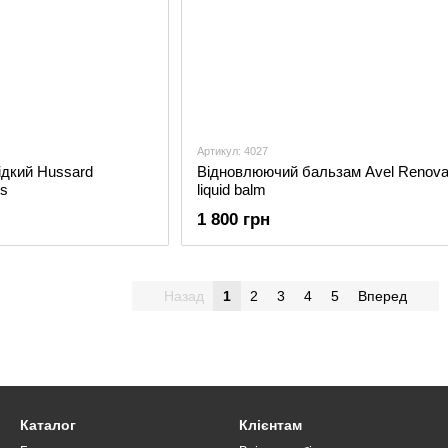
Артикул: 4027
ідкий Hussard
Відновлюючий бальзам Avel Renova
es
liquid balm
1 800 грн
Назад
1
2
3
4
5
Вперед
Каталог
Клієнтам