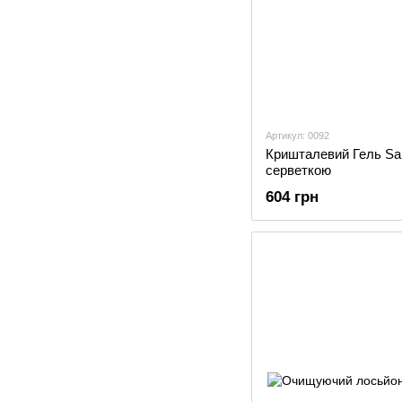
Артикул: 0092
Кришталевий Гель Saph
серветкою
604 грн