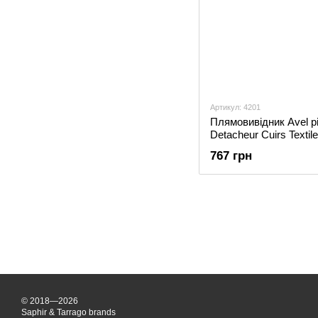
Артикул: 4201
Плямовивідник Avel р
Detacheur Cuirs Textil
767 грн
© 2018—2026
Saphir & Tarrago brands