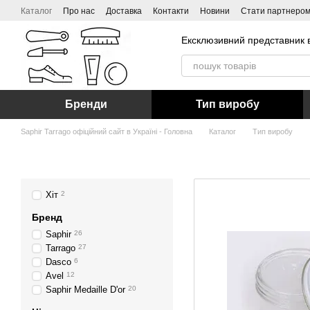
Перейти до основного контенту
Каталог
Про нас
Доставка
Контакти
Новини
Стати партнеро
Ексклюзивний представник в
Бренди
Тип виробу
Saphir Tarrago офіційний сайт в Україні - Головна
Каталог
Тип виробу
Хіт
2
Бренд
Saphir
26
Tarrago
27
Dasco
6
Avel
12
Saphir Medaille D'or
20