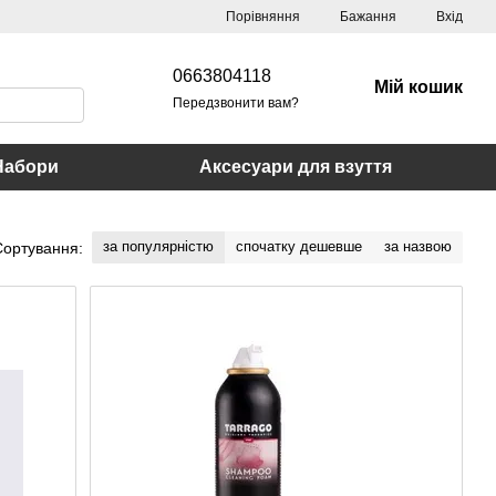
Порівняння
Бажання
Вхід
0663804118
Мій кошик
Передзвонити вам?
Набори
Аксесуари для взуття
за популярністю
спочатку дешевше
за назвою
Сортування: