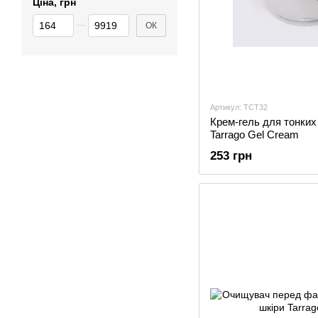
Ціна, грн
Від Ціна, грн
До Ціна, грн
ОК
Артикул: TCT32
Крем-гель для тонких 
Tarrago Gel Cream
253 грн