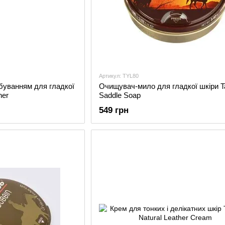
Артикул: TYL80
уванням для гладкої
Очищувач-мило для гладкої шкіри T
ner
Saddle Soap
549 грн