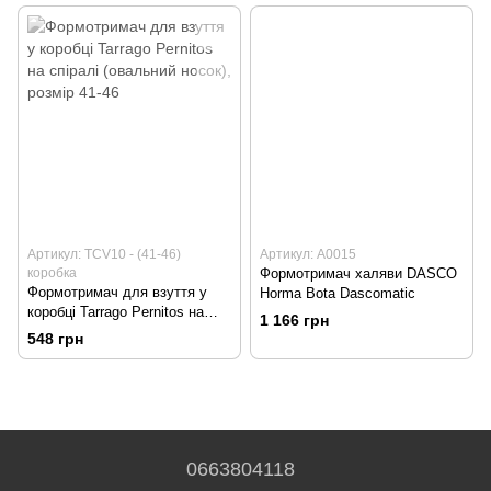
Артикул: TCV10 - (41-46)
Артикул: А0015
коробка
Формотримач халяви DASCO
Формотримач для взуття у
Horma Bota Dascomatic
коробці Tarrago Pernitos на
1 166 грн
спіралі (овальний носок),
548 грн
розмір 41-46
0663804118