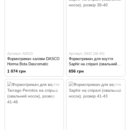
Артикул: А0010
Артикул: 2842 (38-40)
Формотримач халяви DASCO
Формотримач для взуття
Horma Bota Dascomatic
Saphir на спіралі (овальний
носок), розмір 38-40
1 074 грн
656 грн