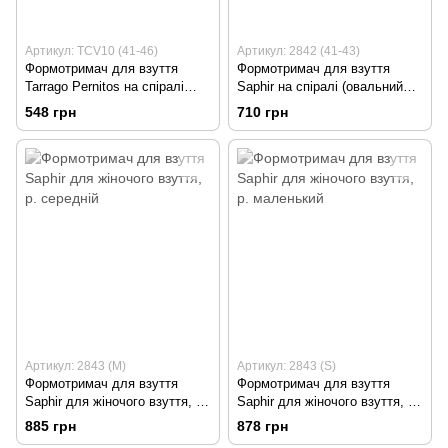
Артикул: TCV10 (41-46)
Артикул: 2842 (41-43)
Формотримач для взуття
Формотримач для взуття
Tarrago Pernitos на спіралі
Saphir на спіралі (овальний
(овальний носок), розмір 41-46
носок), розмір 41-43
548 грн
710 грн
Артикул: 2843 (M)
Артикул: 2843 (S)
Формотримач для взуття
Формотримач для взуття
Saphir для жіночого взуття, р.
Saphir для жіночого взуття, р.
середній
маленький
885 грн
878 грн