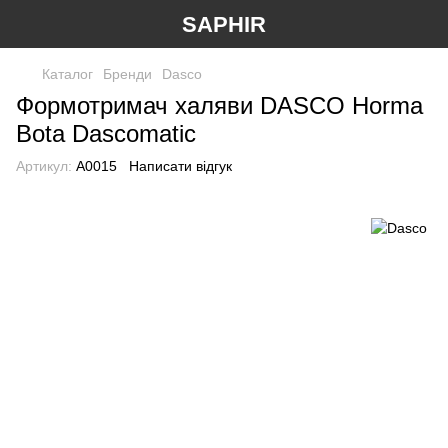
SAPHIR
Каталог
Бренди
Dasco
Формотримач халяви DASCO Horma
Bota Dascomatic
Артикул:
А0015
Написати відгук