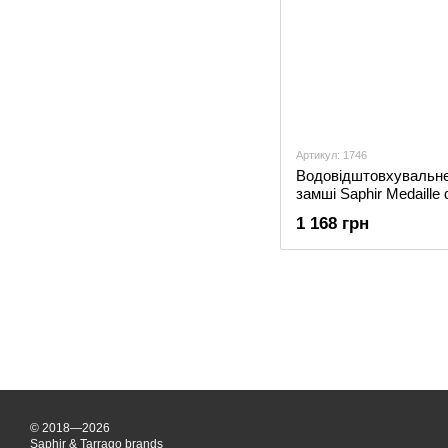
Артикул: 1746
Водовідштовхувальне
замші Saphir Medaille 
1 168 грн
© 2018—2026
Saphir & Tarrago brands