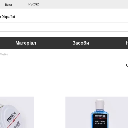
Рус
Укр
м
Блог
 Україні
Матеріал
Засоби
Меблі