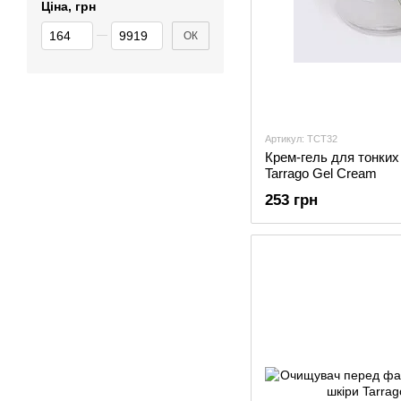
Ціна, грн
Від Ціна, грн
До Ціна, грн
ОК
Артикул: TCT32
Крем-гель для тонких 
Tarrago Gel Cream
253 грн