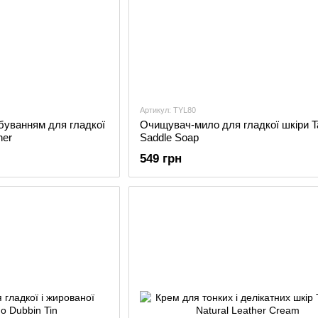
Артикул: TYL80
уванням для гладкої
Очищувач-мило для гладкої шкіри T
ner
Saddle Soap
549 грн