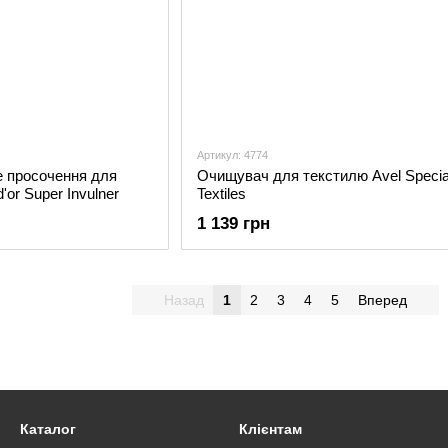
Артикул: 4774
 просочення для
Очищувач для текстилю Avel Specia
d'or Super Invulner
Textiles
1 139 грн
Назад
1
2
3
4
5
Вперед
Каталог
Клієнтам