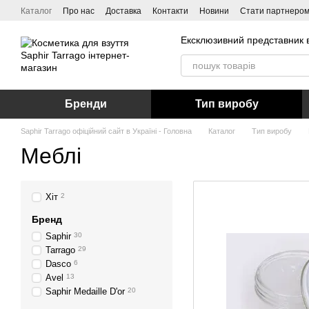
Перейти до основного контенту
Каталог
Про нас
Доставка
Контакти
Новини
Стати партнеро
Ексклюзивний представник в
Бренди
Тип виробу
Saphir Tarrago офіційний сайт в Україні - Головна
Каталог
Тип виробу
Меблі
Хіт
2
Бренд
Saphir
30
Tarrago
29
Dasco
6
Avel
13
Saphir Medaille D'or
20