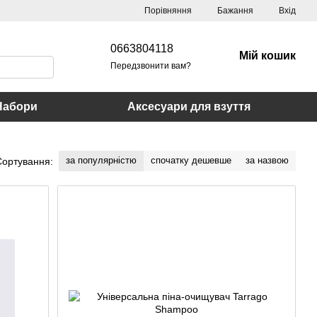
Порівняння
Бажання
Вхід
0663804118
Мій кошик
Передзвонити вам?
Набори
Аксесуари для взуття
за популярністю
спочатку дешевше
за назвою
Сортування: