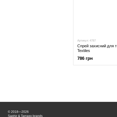
Артикул: 4787
Спрей захисний для т
Textiles
786 грн
© 2018—2026
Saphir & Tarrago brands