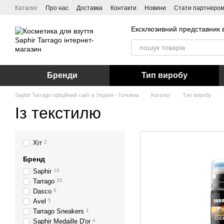
Перейти до основного контенту
Каталог
Про нас
Доставка
Контакти
Новини
Стати партнеро
Ексклюзивний представник в
Бренди
Тип виробу
Saphir Tarrago офіційний сайт в Україні - Головна
Каталог
Тип виробу
Із текстилю
Хіт
2
Бренд
Saphir
16
Tarrago
35
Dasco
6
Avel
5
Tarrago Sneakers
1
Saphir Medaille D'or
4