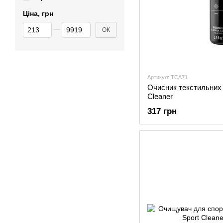
Ціна, грн
Від Ціна, грн
До Ціна, грн
ОК
Артикул: TCA71
Очисник текстильних в
Cleaner
317 грн