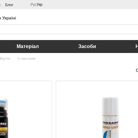
Рус
Укр
м
Блог
 Україні
Матеріал
Засоби
Взуття
Із текстилю