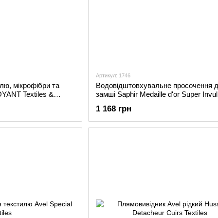
Артикул: 1746
лю, мікрофібри та
Водовідштовхувальне просочення 
YANT Textiles &
замші Saphir Medaille d'or Super Invul
1 168 грн