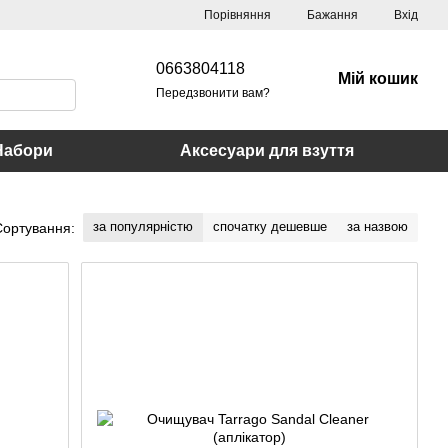
Порівняння
Бажання
Вхід
0663804118
Мій кошик
Передзвонити вам?
Набори
Аксесуари для взуття
за популярністю
спочатку дешевше
за назвою
Сортування: