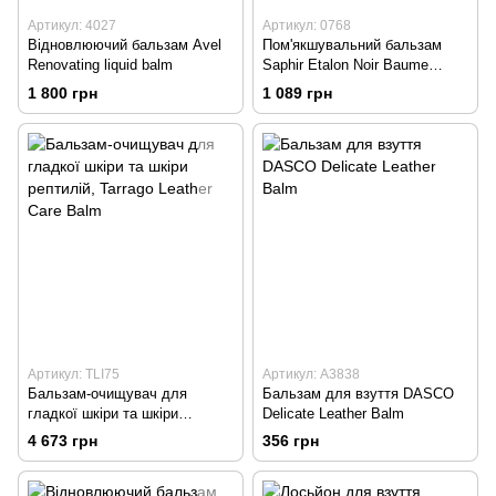
Артикул: 4027
Артикул: 0768
Відновлюючий бальзам Avel
Пом'якшувальний бальзам
Renovating liquid balm
Saphir Etalon Noir Baume
Corps
1 800 грн
1 089 грн
Артикул: TLI75
Артикул: А3838
Бальзам-очищувач для
Бальзам для взуття DASCO
гладкої шкіри та шкіри
Delicate Leather Balm
рептилій, Tarrago Leather Care
4 673 грн
356 грн
Balm