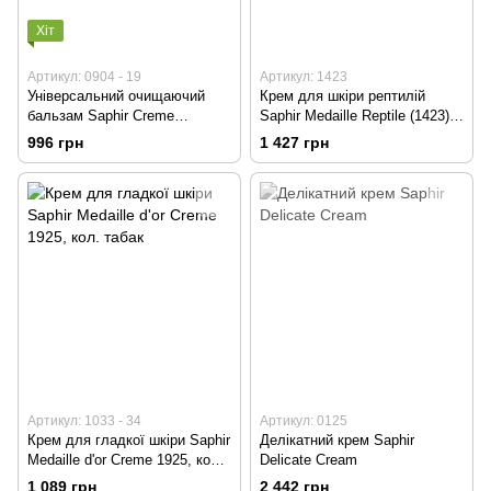
Хіт
Артикул: 0904 - 19
Артикул: 1423
Універсальний очищаючий
Крем для шкіри рептилій
бальзам Saphir Creme
Saphir Medaille Reptile (1423),
Universal кол.Чорний
75 мл.
996 грн
1 427 грн
Артикул: 1033 - 34
Артикул: 0125
Крем для гладкої шкіри Saphir
Делікатний крем Saphir
Medaille d'or Creme 1925, кол.
Delicate Cream
табак
1 089 грн
2 442 грн