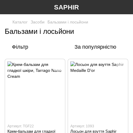
SAPHIR
Каталог
Засоби
Бальзами і лосьйони
Бальзами і лосьйони
Фільтр
За популярністю
Артикул: TGF22
Артикул: 1093
Крем-бальзам для гладкої
Лосьон для взуття Saphir