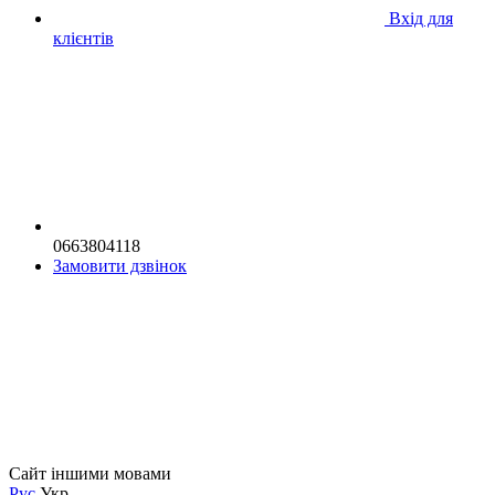
Вхід для
клієнтів
0663804118
Замовити дзвінок
Сайт іншими мовами
Рус
Укр