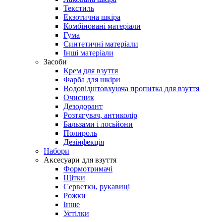
Текстиль
Екзотична шкіра
Комбіновані матеріали
Гума
Синтетичні матеріали
Інші матеріали
Засоби
Крем для взуття
Фарба для шкіри
Водовідштовхуюча пропитка для взуття
Очисник
Дезодорант
Розтягувач, антиколір
Бальзами і лосьйони
Полироль
Дезінфекція
Набори
Аксесуари для взуття
Формотримачі
Щітки
Серветки, рукавиці
Рожки
Інше
Устілки