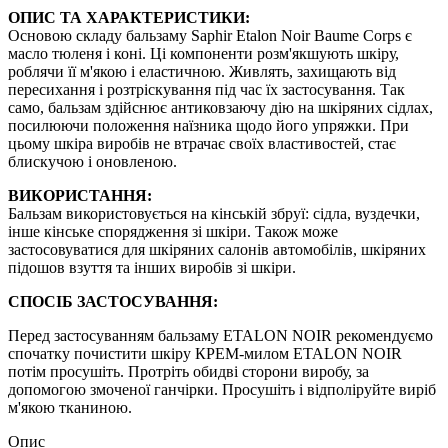
ОПИС ТА ХАРАКТЕРИСТИКИ:
Основою складу бальзаму Saphir Etalon Noir Baume Corps є
масло тюленя і коні. Ці компоненти розм'якшують шкіру,
роблячи її м'якою і еластичною. Живлять, захищають від
пересихання і розтріскування під час їх застосування. Так
само, бальзам здійснює антиковзаючу дію на шкіряних сідлах,
посилюючи положення наїзника щодо його упряжки. При
цьому шкіра виробів не втрачає своїх властивостей, стає
блискучою і оновленою.
ВИКОРИСТАННЯ:
Бальзам використовується на кінській збруї: сідла, вуздечки,
інше кінське спорядження зі шкіри. Також може
застосовуватися для шкіряних салонів автомобілів, шкіряних
підошов взуття та інших виробів зі шкіри.
СПОСІБ ЗАСТОСУВАННЯ:
Перед застосуванням бальзаму ETALON NOIR рекомендуємо
спочатку почистити шкіру КРЕМ-милом ETALON NOIR
потім просушіть. Протріть обидві сторони виробу, за
допомогою змоченої ганчірки. Просушіть і відполіруйте виріб
м'якою тканиною.
Опис