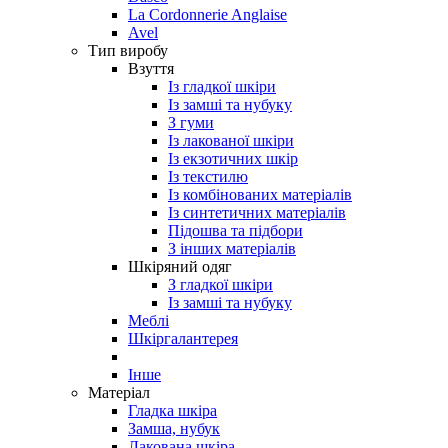
La Cordonnerie Anglaise
Avel
Тип виробу
Взуття
Із гладкої шкіри
Із замші та нубуку
З гуми
Із лакованої шкіри
Із екзотичних шкір
Із текстилю
Із комбінованих матеріалів
Із синтетичних матеріалів
Підошва та підбори
З інших матеріалів
Шкіряний одяг
З гладкої шкіри
Із замші та нубуку
Меблі
Шкіргалантерея
Інше
Матеріал
Гладка шкіра
Замша, нубук
Лакована шкіра