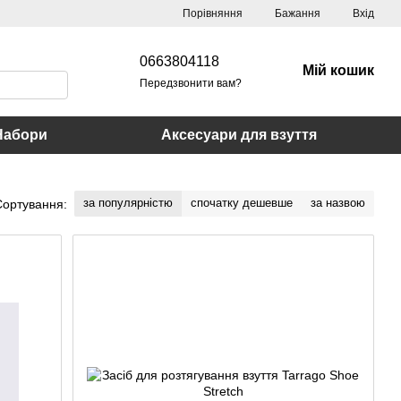
Порівняння
Бажання
Вхід
0663804118
Мій кошик
Передзвонити вам?
Набори
Аксесуари для взуття
за популярністю
спочатку дешевше
за назвою
Сортування: