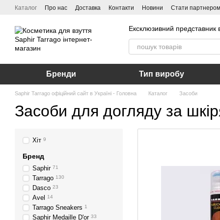
Перейти до основного контенту
Каталог
Про нас
Доставка
Контакти
Новини
Стати партнеро
Ексклюзивний представник в
Бренди
Тип виробу
Saphir Tarrago офіційний сайт в Україні - Головна
Каталог
Засоби
Засоби для догляду за шкі
Хіт
9
Бренд
Saphir
71
Tarrago
130
Dasco
23
Avel
14
Tarrago Sneakers
1
Saphir Medaille D'or
33