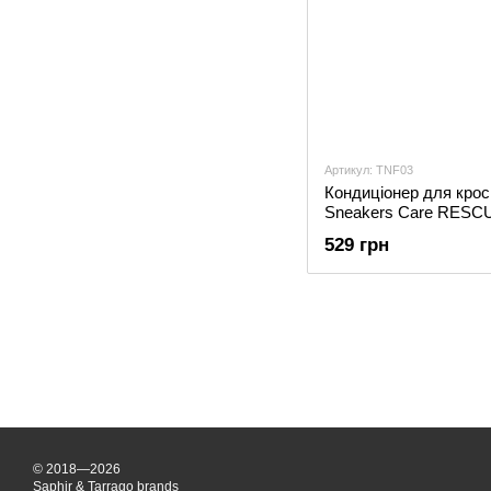
Артикул: TNF03
Кондиціонер для кро
Sneakers Care RESCU
529 грн
© 2018—2026
Saphir & Tarrago brands