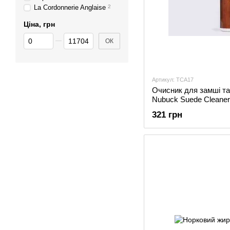
La Cordonnerie Anglaise
2
Ціна, грн
Від Ціна, грн
До Ціна, грн
ОК
Артикул: TCA17
Очисник для замші та
Nubuck Suede Cleaner
321 грн