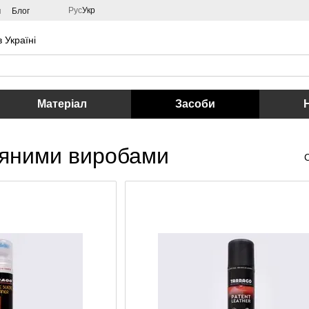
Рус
Укр
м
Блог
 Україні
Матеріал
Засоби
ряними виробами