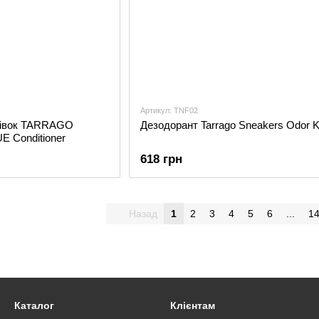
Артикул: TNF02
сівок TARRAGO
Дезодорант Tarrago Sneakers Odor Ki
E Conditioner
618 грн
Назад
1
2
3
4
5
6
...
1
Каталог
Клієнтам