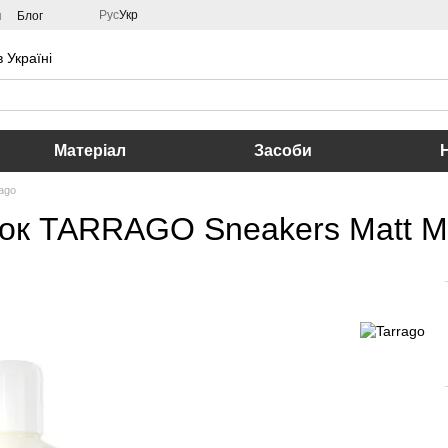
Рус
Укр
м
Блог
 Україні
Матеріал
Засоби
ago
вок TARRAGO Sneakers Matt M