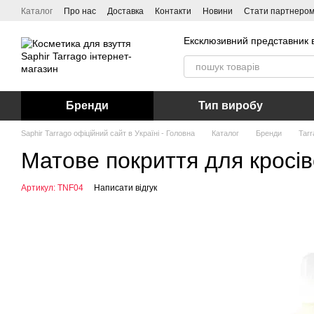
Перейти до основного контенту
Каталог
Про нас
Доставка
Контакти
Новини
Стати партнеро
Ексклюзивний представник в
Бренди
Тип виробу
Saphir Tarrago офіційний сайт в Україні - Головна
Каталог
Бренди
Tarr
Матове покриття для кросі
Артикул: TNF04
Написати відгук