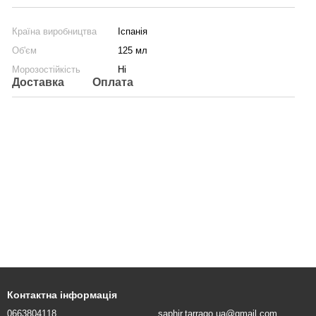
Країна виробництва
Іспанія
Об'єм
125 мл
Морозостійкість
Ні
Доставка
Оплата
Контактна інформація
0663804118
saphir.tarrago.ua@gmail.com