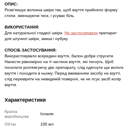
ОПИС:
Розм'якшує волокна шкіри так, щоб взуття прийняло форму
стопи, зменшуючи тиск, і усуває біль.
ВИКОРИСТАННЯ
:
Для натуральної гладкої шкіри.
Не застосовувати
препарат
для штучної шкіри, замші і нубуку.
СПОСІБ ЗАСТОСУВАННЯ:
Використовувати всередині взуття, балон добре струсити.
Нанести рівномірно на ті частини взуття, які тиснуть. Щоб
посилити розтяжгуючу дію препарату, слід одягнути ще вологе
взуття і походити в ньому. Перед вживанням засобу на взутті,
слід перевірити на невидимій поверхні, чи не псує засіб колір
взуття.
Характеристики
Країна
Іспанія
виробництва
Об'єм
100 мл