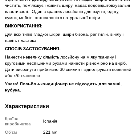
чистить, пом'якшує і живить шкіру, надає водовідштовхувальні
властивості. Один з кращих лосьйонів для взуття, одягу,
сумок, меблів, автосалонів з натуральної шкіри.
ВИКОРИСТАННЯ:
Для всіх типів гладкої шкіри, шкіри бізона, рептилій, вінілу і
навіть пластика.
СПОСІБ ЗАСТОСУВАННЯ:
Нанести невелику кількість лосьйону на м'яку тканину і
круговими неспішними рухами нанести рівномірно на виріб.
Дати висохнути приблизно 30 хвилин і відполірувати вовняний
або х/б тканиною.
Увага! Лосьйон-кондиціонер не підходить для замші,
нубука.
Характеристики
Країна
Іспанія
виробництва
Об'єм
221 мл