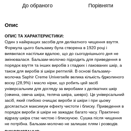
До обраного
Порівняти
Опис
ОПИС ТА ХАРАКТЕРИСТИКИ:
Один з найкращих засобів для делікатного чищення взуття.
Формула цього бальзаму була створена в 1920 році і
виявилася настільки вдалою, що до сьогоднішнього дня не
змінювалася. Бальзам-молочко підходить для приведення в
порядок взуття та інших виробів з гладких і лакованих шкір, а
також для виробів зі шкіри рептилій. В основі бальзаму-
молочка Saphir Creme Universelle велика кількість бджолиного
воску (28,9%) і масло нірки, що робить цей засіб
універсальним для догляду за виробами з делікатних шкір
(овчина, овеча шкіра, теляча шкіра, шевро). Це універсальний
засіб, який глибоко очищає вироби зі шкіри і при цьому
досягається максимум ефекту чистоти і блиску. Приведення в
порядок вироби зі шкіри не зажадає багато часу. Практично
відразу шкіра стає чистою і блискучою. Сушка після чищення
не потрібна. Бальзам-молочко не залишає плям і розводів.