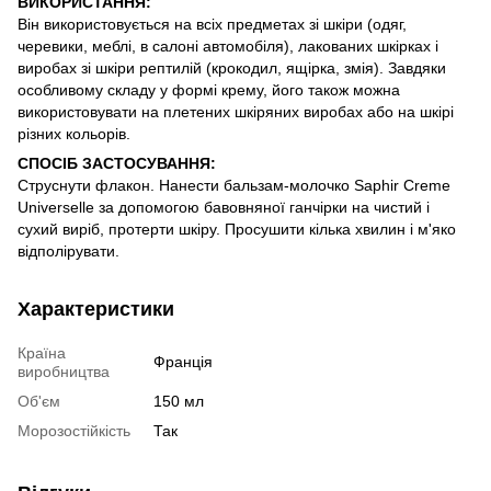
ВИКОРИСТАННЯ:
Він використовується на всіх предметах зі шкіри (одяг,
черевики, меблі, в салоні автомобіля), лакованих шкірках і
виробах зі шкіри рептилій (крокодил, ящірка, змія). Завдяки
особливому складу у формі крему, його також можна
використовувати на плетених шкіряних виробах або на шкірі
різних кольорів.
СПОСІБ ЗАСТОСУВАННЯ:
Струснути флакон. Нанести бальзам-молочко Saphir Creme
Universelle за допомогою бавовняної ганчірки на чистий і
сухий виріб, протерти шкіру. Просушити кілька хвилин і м'яко
відполірувати.
Характеристики
Країна
Франція
виробництва
Об'єм
150 мл
Морозостійкість
Так