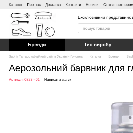
Перейти до основного контенту
Каталог
Про нас
Доставка
Контакти
Новини
Стати партнеро
Ексклюзивний представник в
Бренди
Тип виробу
Saphir Tarrago офіційний сайт в Україні - Головна
Каталог
Бренди
Saph
Аерозольний барвник для гл
Артикул: 0823 - 01
Написати відгук