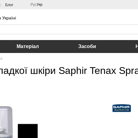
Рус
Укр
м
Блог
 Україні
Матеріал
Засоби
ir
адкої шкіри Saphir Tenax Spra