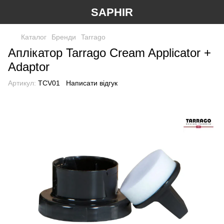
SAPHIR
Каталог
Бренди
Tarrago
Аплікатор Tarrago Cream Applicator +
Adaptor
Артикул:
TCV01
Написати відгук