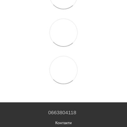
0663804118
Контакти