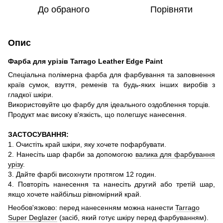
До обраного
Порівняти
Опис
Фарба для урізів Tarrago Leather Edge Paint
Спеціальна полімерна фарба для фарбування та заповнення
країв сумок, взуття, ременів та будь-яких інших виробів з
гладкої шкіри.
Використовуйте цю фарбу для ідеального оздоблення торців.
Продукт має високу в'язкість, що полегшує нанесення.
ЗАСТОСУВАННЯ:
1. Очистіть край шкіри, яку хочете пофарбувати.
2. Нанесіть шар фарби за допомогою
валика для фарбування
урізу
.
3. Дайте фарбі висохнути протягом 12 годин.
4. Повторіть нанесення та нанесіть другий або третій шар,
якщо хочете н
айбільш рівномірний край.
Необов'язково: перед нанесенням можна нанести
Tarrago
Super Deglazer
(засіб, який готує шкіру перед фарбуванням).