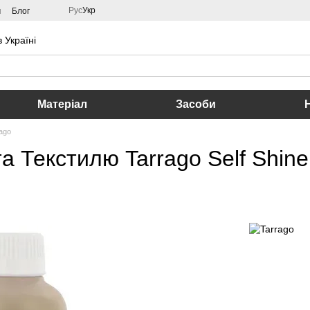
Рус
Укр
м
Блог
 Україні
Матеріал
Засоби
ago
а Текстилю Tarrago Self Shine