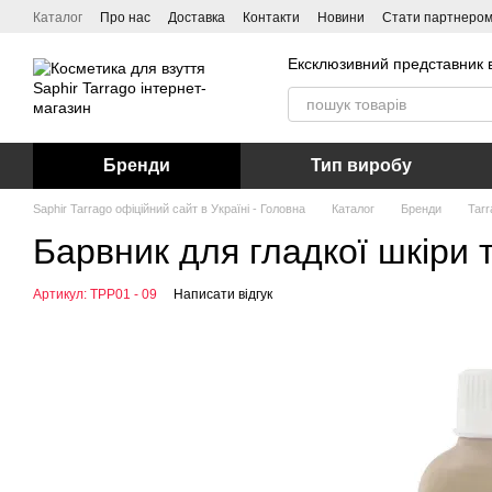
Перейти до основного контенту
Каталог
Про нас
Доставка
Контакти
Новини
Стати партнеро
Ексклюзивний представник в
Бренди
Тип виробу
Saphir Tarrago офіційний сайт в Україні - Головна
Каталог
Бренди
Tarr
Барвник для гладкої шкіри т
Артикул: TPP01 - 09
Написати відгук