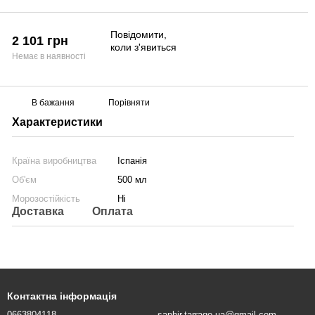
Повідомити,
2 101 грн
коли з'явиться
Немає в наявності
В бажання
Порівняти
Характеристики
Країна виробництва
Іспанія
Об'єм
500 мл
Морозостійкість
Ні
Доставка
Оплата
Контактна інформація
0663804118
saphir.tarrago.ua@gmail.com