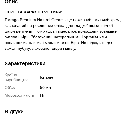
Опис
ОПИС ТА ХАРАКТЕРИСТИКИ:
Tarrago Premium Natural Cream - це поживний і миючий крем,
заснований на рослинних оліях, для гладкої шкіри, ніжної
шкіри рептилій. Пом'якшує і відновлює природний зовнішній
вигляд шкіри. Збагачений натуральними і органічними
рослинними оліями і маслом алое Віра. Не підходить для
замші, нубуку, лакованої шкіри і вінілу.
Характеристики
Країна
Іспанія
виробництва
Об'єм
50 мл
Морозостійкість
Ні
Відгуки