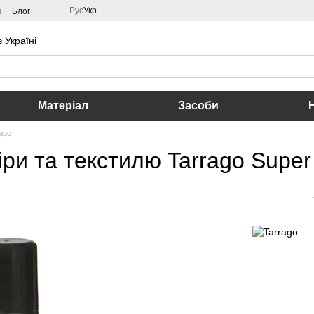
Рус
Укр
м
Блог
 Україні
Матеріал
Засоби
ago
ри та текстилю Tarrago Super