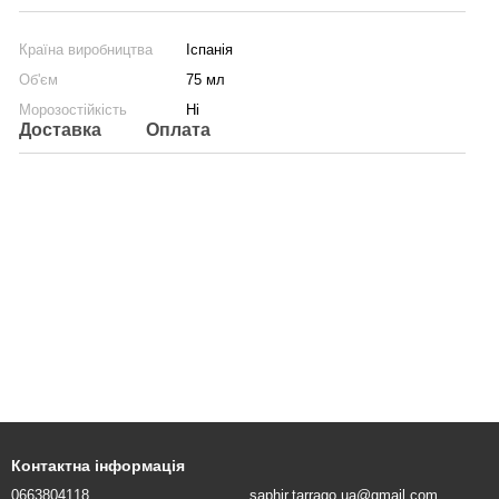
Країна виробництва
Іспанія
Об'єм
75 мл
Морозостійкість
Ні
Доставка
Оплата
Контактна інформація
0663804118
saphir.tarrago.ua@gmail.com