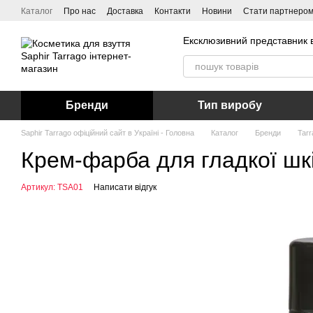
Перейти до основного контенту
Каталог
Про нас
Доставка
Контакти
Новини
Стати партнеро
Ексклюзивний представник в
Бренди
Тип виробу
Saphir Tarrago офіційний сайт в Україні - Головна
Каталог
Бренди
Tarr
Крем-фарба для гладкої шкі
Артикул: TSA01
Написати відгук