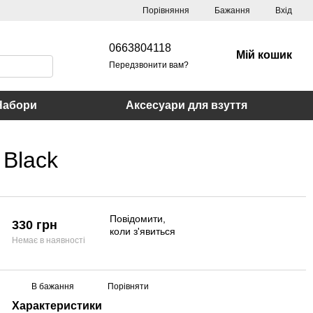
Порівняння
Бажання
Вхід
0663804118
Мій кошик
Передзвонити вам?
Набори
Аксесуари для взуття
 Black
Повідомити,
330 грн
коли з'явиться
Немає в наявності
В бажання
Порівняти
Характеристики