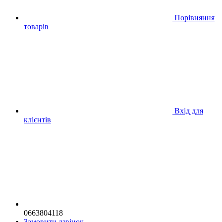
Порівняння
товарів
Вхід для
клієнтів
0663804118
Замовити дзвінок