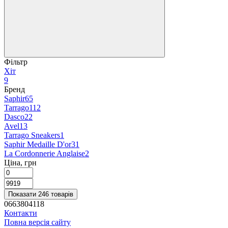
Фільтр
Хіт
9
Бренд
Saphir
65
Tarrago
112
Dasco
22
Avel
13
Tarrago Sneakers
1
Saphir Medaille D'or
31
La Cordonnerie Anglaise
2
Ціна, грн
Показати 246 товарів
0663804118
Контакти
Повна версія сайту