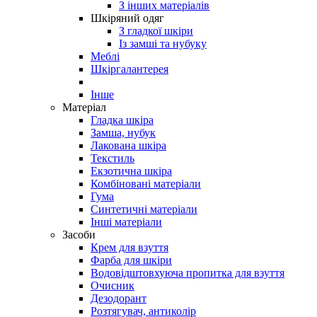
З інших матеріалів
Шкіряний одяг
З гладкої шкіри
Із замші та нубуку
Меблі
Шкіргалантерея
Інше
Матеріал
Гладка шкіра
Замша, нубук
Лакована шкіра
Текстиль
Екзотична шкіра
Комбіновані матеріали
Гума
Синтетичні матеріали
Інші матеріали
Засоби
Крем для взуття
Фарба для шкіри
Водовідштовхуюча пропитка для взуття
Очисник
Дезодорант
Розтягувач, антиколір