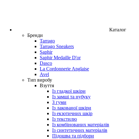
Каталог
Бренди
Tarrago
Tarrago Sneakers
Saphir
Saphir Medaille D'or
Dasco
La Cordonnerie Anglaise
Avel
Тип виробу
Взуття
Із гладкої шкіри
Із замші та нубуку
З гуми
Із лакованої шкіри
Із екзотичних шкір
Із текстилю
Із комбінованих матеріалів
Із синтетичних матеріалів
Підошва та підбори