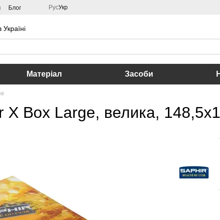
Рус
Укр
м
Блог
 Україні
Матеріал
Засоби
ir
 X Box Large, велика, 148,5х