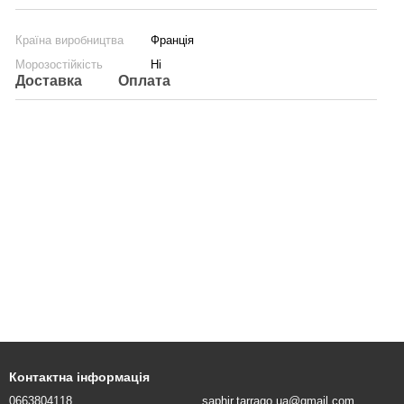
Країна виробництва
Франція
Морозостійкість
Ні
Доставка
Оплата
Контактна інформація
0663804118
saphir.tarrago.ua@gmail.com