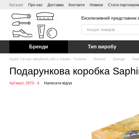
Перейти до основного контенту
Каталог
Про нас
Доставка
Контакти
Новини
Стати партнеро
Ексклюзивний представник в
Бренди
Тип виробу
Saphir Tarrago офіційний сайт в Україні - Головна
Каталог
Бренди
Saph
Подарункова коробка Saphir
Артикул: 2970 - б
Написати відгук