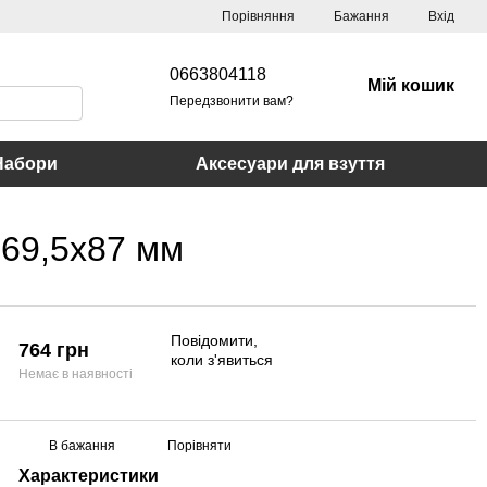
Порівняння
Бажання
Вхід
0663804118
Мій кошик
Передзвонити вам?
Набори
Аксесуари для взуття
169,5х87 мм
Повідомити,
764 грн
коли з'явиться
Немає в наявності
В бажання
Порівняти
Характеристики