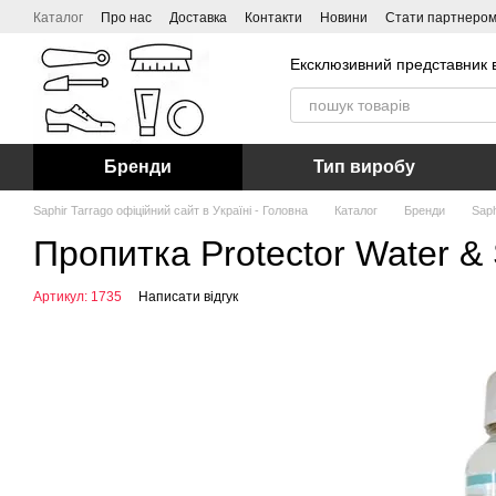
Перейти до основного контенту
Каталог
Про нас
Доставка
Контакти
Новини
Стати партнеро
Ексклюзивний представник в
Бренди
Тип виробу
Saphir Tarrago офіційний сайт в Україні - Головна
Каталог
Бренди
Saph
Пропитка Protector Water & S
Артикул: 1735
Написати відгук