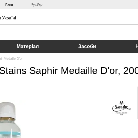
Рус
Укр
м
Блог
 Україні
Матеріал
Засоби
ir Medaille D'or
tains Saphir Medaille D'or, 20