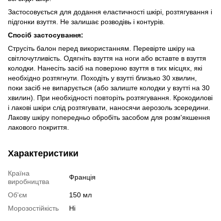
Застосовується для додання еластичності шкірі, розтягування і
підгонки взуття. Не залишає розводівь і контурів.
Спосіб застосування:
Струсіть балон перед використанням. Перевірте шкіру на
світлочутливість. Одягніть взуття на ноги або вставте в взуття
колодки. Нанесіть засіб на поверхню взуття в тих місцях, які
необхідно розтягнути. Походіть у взутті близько 30 хвилин,
поки засіб не випарується (або залиште колодки у взутті на 30
хвилин). При необхідності повторіть розтягування. Крокодилові
і лакові шкіри слід розтягувати, наносячи аерозоль зсередини.
Лакову шкіру попередньо обробіть засобом для розм'якшення
лакового покриття.
Характеристики
Країна
Франція
виробництва
Об'єм
150 мл
Морозостійкість
Ні