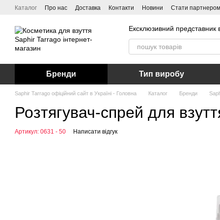
Перейти до основного контенту
Каталог
Про нас
Доставка
Контакти
Новини
Стати партнеро
Ексклюзивний представник в
Бренди
Тип виробу
Saphir Tarrago офіційний сайт в Україні - Головна
Каталог
Бренди
Saph
Розтягувач-спрей для взуття
Артикул: 0631 - 50
Написати відгук