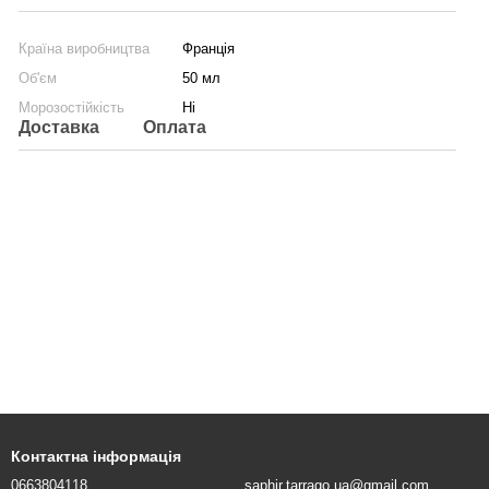
Країна виробництва
Франція
Об'єм
50 мл
Морозостійкість
Ні
Доставка
Оплата
Контактна інформація
0663804118
saphir.tarrago.ua@gmail.com