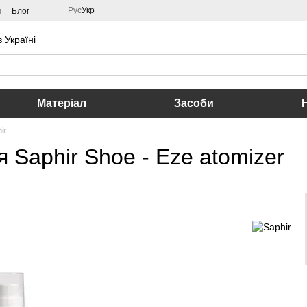
Рус
Укр
м
Блог
 Україні
Матеріал
Засоби
ir
 Saphir Shoe - Eze atomizer