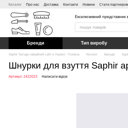
Перейти до основного контенту
Каталог
Про нас
Доставка
Контакти
Новини
Стати партнеро
Ексклюзивний представник в
Бренди
Тип виробу
Saphir Tarrago офіційний сайт в Україні - Головна
Каталог
Бренди
Saph
Шнурки для взуття Saphir ар
Артикул: 2422023
Написати відгук