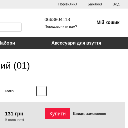
Порівняння
Бажання
Вхід
0663804118
Мій кошик
Передзвонити вам?
Набори
Аксесуари для взуття
ний (01)
Колір
131 грн
Купити
Швидке
замовлення
В наявності