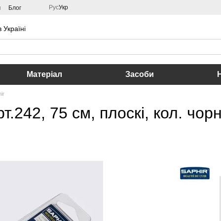
Рус
Укр
м
Блог
 Україні
Матеріал
Засоби
ir
т.242, 75 см, плоскі, кол. чор