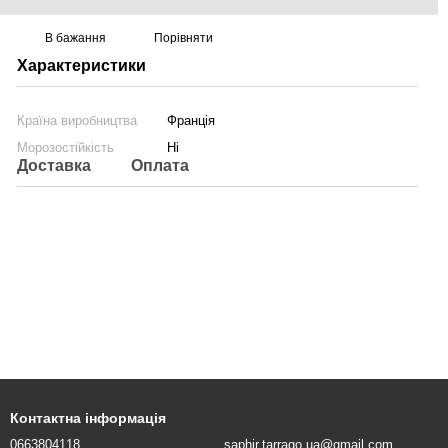
В бажання
Порівняти
Характеристики
Країна виробництва
Франція
Морозостійкість
Ні
Доставка
Оплата
Контактна інформація
0663804118
saphir.tarrago.ua@gmail.com