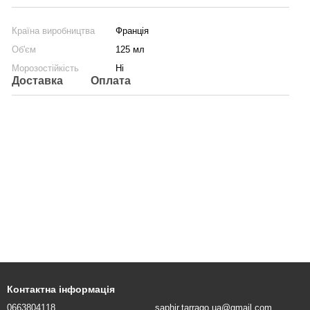
Країна виробництва
Франція
Об'єм
125 мл
Морозостійкість
Ні
Доставка
Оплата
Контактна інформація
0663804118
saphir.tarrago.ua@gmail.com