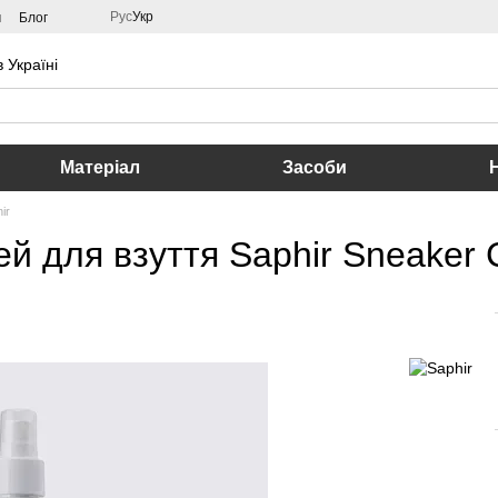
Рус
Укр
м
Блог
 Україні
Матеріал
Засоби
ir
 для взуття Saphir Sneaker C