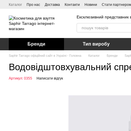
Перейти до основного контенту
Каталог
Про нас
Доставка
Контакти
Новини
Стати партнеро
Ексклюзивний представник в
Бренди
Тип виробу
Saphir Tarrago офіційний сайт в Україні - Головна
Каталог
Бренди
Saph
Водовідштовхувальний спрей
Артикул: 0355
Написати відгук