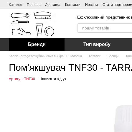
Перейти до основного контенту
Каталог
Про нас
Доставка
Контакти
Новини
Стати партнеро
Ексклюзивний представник в
Бренди
Тип виробу
Saphir Tarrago офіційний сайт в Україні - Головна
Каталог
Бренди
Tarr
Пом'якшувач TNF30 - TARR
Артикул: TNF30
Написати відгук