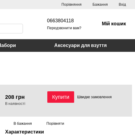
Порівняння
Бажання
Вхід
0663804118
Мій кошик
Передзвонити вам?
Набори
Аксесуари для взуття
208 грн
Купити
Швидке
замовлення
В наявності
В бажання
Порівняти
Характеристики