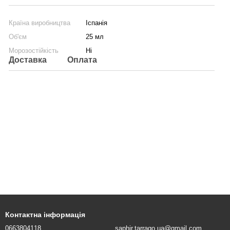
Країна виробництва
Іспанія
Об'єм
25 мл
Морозостійкість
Ні
Доставка
Оплата
Контактна інформація
0663804118
saphir.tarrago.ua@gmail.com