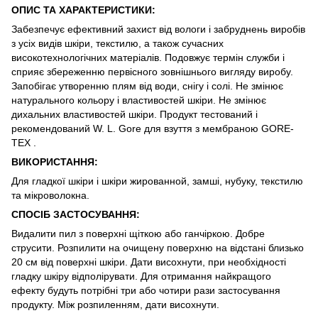
ОПИС ТА ХАРАКТЕРИСТИКИ:
Забезпечує ефективний захист від вологи і забруднень виробів
з усіх видів шкіри, текстилю, а також сучасних
високотехнологічних матеріалів. Подовжує термін служби і
сприяє збереженню первісного зовнішнього вигляду виробу.
Запобігає утворенню плям від води, снігу і солі. Не змінює
натурального кольору і властивостей шкіри. Не змінює
дихальних властивостей шкіри. Продукт тестований і
рекомендований W. L. Gore для взуття з мембраною GORE-
TEX .
ВИКОРИСТАННЯ:
Для гладкої шкіри і шкіри жированной, замші, нубуку, текстилю
та мікроволокна.
СПОСІБ ЗАСТОСУВАННЯ:
Видалити пил з поверхні щіткою або ганчіркою. Добре
струсити. Розпилити на очищену поверхню на відстані близько
20 см від поверхні шкіри. Дати висохнути, при необхідності
гладку шкіру відполірувати. Для отримання найкращого
ефекту будуть потрібні три або чотири рази застосування
продукту. Між розпиленням, дати висохнути.