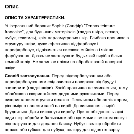
Опис
ОПИС ТА ХАРАКТЕРИСТИКИ:
Універсальний барвник Saphir (Сапфір) "Tennax teinture
francaise", для будь-яких матеріалів (гладка шкіра, велюр,
нубук, текстиль), крім перламутрових шкір. Глибоко проникає в
структуру шкіри, дуже ефективно підфарбовує і
перефарбовує, відрізняється високою стійкістю і якістю
фарбування. Дозволяє застосувати будь-який виріб в більш
темний колір. Не залишає плівки на оброблюваній поверхні
шкіри.
Спосіб застосування:
Перед підфарбовуванням або
перефарбовуванням слід очистити поверхню від бруду і
знежирити (гладкі шкіри). Засіб практично не змивається, тому
обов'язково скористайтеся доданими рукавичками. Перед
використанням струсити флакон. Пензликом або аплікатором,
рівномірно нанести засіб на виріб. До висихання - виріб
брудниться. Дати висохнути виробу. При необхідності гладкі
види шкір обробити бальзамом або кремами з вмістом воску і
відполірувати для додання блиску. Нубук і велюр обробити
щіткою або губкою для нубука, велюру для підняття ворсу.