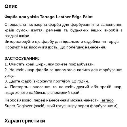
Опис
Фарба для урізів Tarrago Leather Edge Paint
Спеціальна полімерна фарба для фарбування та заповнення
країв сумок, взуття, ременів та будь-яких інших виробів з
гладкої шкіри.
Використовуйте цю фарбу для ідеального оздоблення торців.
Продукт має високу в'язкість, що полегшує нанесення.
ЗАСТОСУВАННЯ:
1. Очистіть край шкіри, яку хочете пофарбувати.
2. Нанесіть шар фарби за допомогою
валика для фарбування
урізу
.
3. Дайте фарбі висохнути протягом 12 годин.
4. Повторіть нанесення та нанесіть другий або третій шар,
якщо хочете н
айбільш рівномірний край.
Необов'язково: перед нанесенням можна нанести
Tarrago
Super Deglazer
(засіб, який готує шкіру перед фарбуванням).
Характеристики