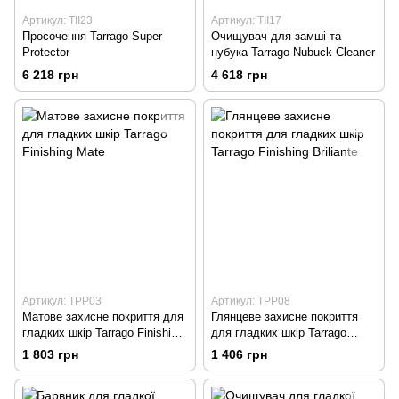
Артикул: TII23
Артикул: TII17
Просочення Tarrago Super
Очищувач для замші та
Protector
нубука Tarrago Nubuck Cleaner
6 218 грн
4 618 грн
Артикул: TPP03
Артикул: TPP08
Матове захисне покриття для
Глянцеве захисне покриття
гладких шкір Tarrago Finishing
для гладких шкір Tarrago
Mate
Finishing Briliante
1 803 грн
1 406 грн