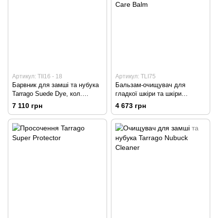
Артикул: TII16 - 18
Артикул: TLI75
Барвник для замші та нубука
Бальзам-очищувач для
Tarrago Suede Dye, кол.
гладкої шкіри та шкіри
чорний
рептилій, Tarrago Leather Care
7 110 грн
4 673 грн
Balm